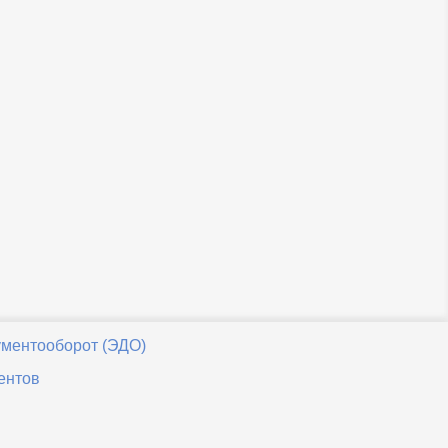
ументооборот (ЭДО)
ентов