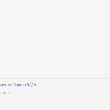
ументооборот (ЭДО)
ентов