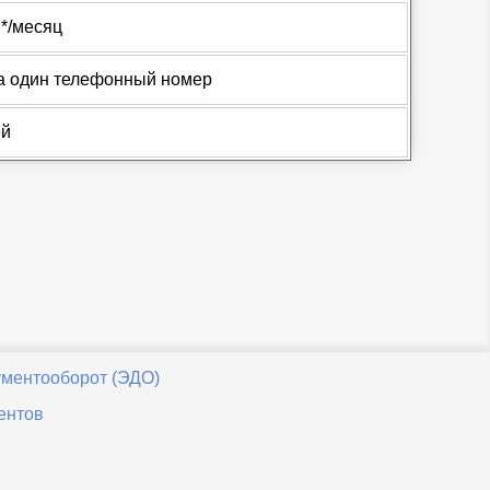
*/месяц
за один телефонный номер
ей
ументооборот (ЭДО)
ентов