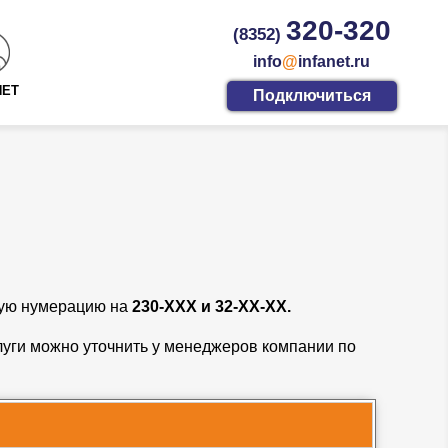
320-320
(8352)
info
@
infanet.ru
НЕТ
Подключиться
щую нумерацию на
230-ХХХ
и
32-ХХ-ХХ
.
уги можно уточнить у менеджеров компании по